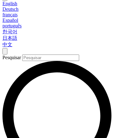
English
Deutsch
français
Español
português
한국어
日本語
中文
Pesquisar