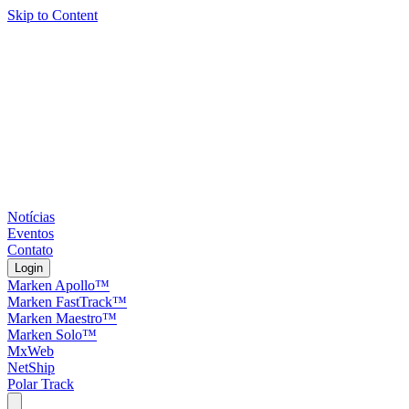
Skip to Content
Notícias
Eventos
Contato
Login
Marken Apollo™
Marken FastTrack™
Marken Maestro™
Marken Solo™
MxWeb
NetShip
Polar Track