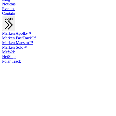
Notícias
Eventos
Contato
Login
Marken Apollo™
Marken FastTrack™
Marken Maestro™
Marken Solo™
MxWeb
NetShip
Polar Track