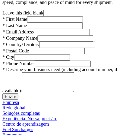
speed, compliance, and peace of mind for every shipment.
Leave this field blank
* First Name
* Last Name
* Email Address
* Company Name
* Country/Territory
* Postal Code
* City
* Phone Number
* Describe your business need (including account number, if
available):
Enviar
Empresa
Rede global
Soluções completas
Experiência. Nossa precisão.
Centro de aprendizagem
Fuel Surcharges
Empregos