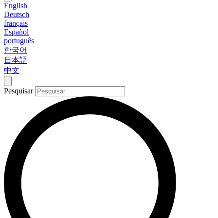
English
Deutsch
français
Español
português
한국어
日本語
中文
Pesquisar