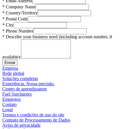
* Email Address
* Company Name
* Country/Territory
* Postal Code
* City
* Phone Number
* Describe your business need (including account number, if
available):
Enviar
Empresa
Rede global
Soluções completas
Experiência. Nossa precisão.
Centro de aprendizagem
Fuel Surcharges
Empregos
Contato
Legal
Termos e condições de uso do site
Contrato de Processamento de Dados
Aviso de privacidade