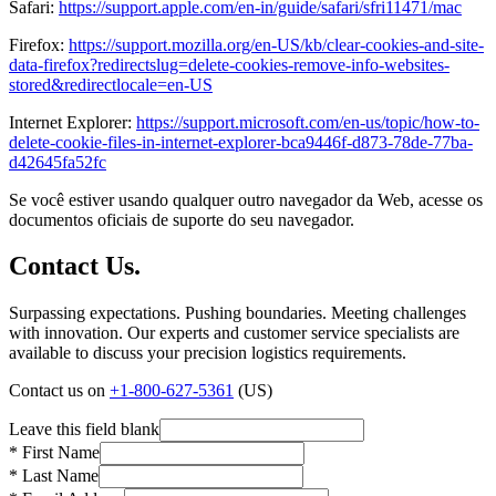
Safari:
https://support.apple.com/en-in/guide/safari/sfri11471/mac
Firefox:
https://support.mozilla.org/en-US/kb/clear-cookies-and-site-
data-firefox?redirectslug=delete-cookies-remove-info-websites-
stored&redirectlocale=en-US
Internet Explorer:
https://support.microsoft.com/en-us/topic/how-to-
delete-cookie-files-in-internet-explorer-bca9446f-d873-78de-77ba-
d42645fa52fc
Se você estiver usando qualquer outro navegador da Web, acesse os
documentos oficiais de suporte do seu navegador.
Contact Us.
Surpassing expectations. Pushing boundaries. Meeting challenges
with innovation. Our experts and customer service specialists are
available to discuss your precision logistics requirements.
Contact us on
+1-800-627-5361
(US)
Leave this field blank
* First Name
* Last Name