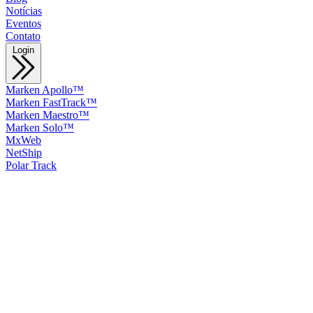
Notícias
Eventos
Contato
Login
Marken Apollo™
Marken FastTrack™
Marken Maestro™
Marken Solo™
MxWeb
NetShip
Polar Track