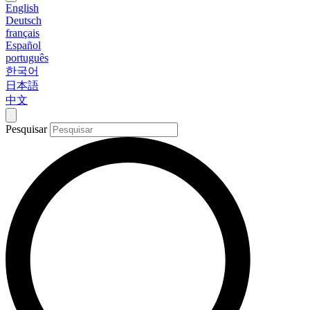
English
Deutsch
français
Español
português
한국어
日本語
中文
Pesquisar