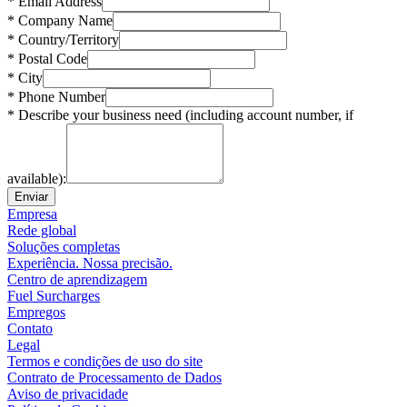
* Email Address
* Company Name
* Country/Territory
* Postal Code
* City
* Phone Number
* Describe your business need (including account number, if
available):
Enviar
Empresa
Rede global
Soluções completas
Experiência. Nossa precisão.
Centro de aprendizagem
Fuel Surcharges
Empregos
Contato
Legal
Termos e condições de uso do site
Contrato de Processamento de Dados
Aviso de privacidade