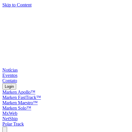
Skip to Content
Notícias
Eventos
Contato
Login
Marken Apollo™
Marken FastTrack™
Marken Maestro™
Marken Solo™
MxWeb
NetShip
Polar Track