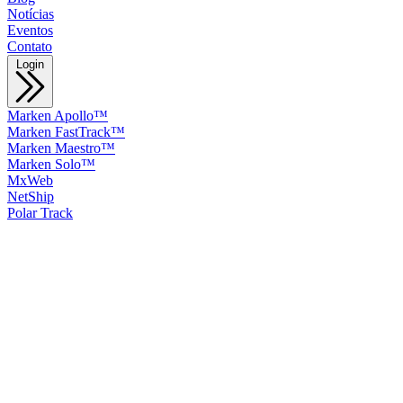
Notícias
Eventos
Contato
Login
Marken Apollo™
Marken FastTrack™
Marken Maestro™
Marken Solo™
MxWeb
NetShip
Polar Track