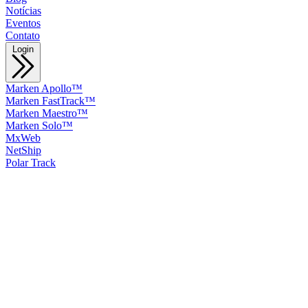
Notícias
Eventos
Contato
Login
Marken Apollo™
Marken FastTrack™
Marken Maestro™
Marken Solo™
MxWeb
NetShip
Polar Track