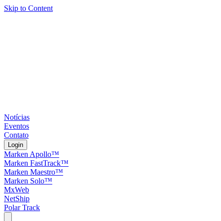
Skip to Content
Notícias
Eventos
Contato
Login
Marken Apollo™
Marken FastTrack™
Marken Maestro™
Marken Solo™
MxWeb
NetShip
Polar Track