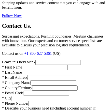
shipping updates and service content that you can engage with and
benefit from.
Follow Now
Contact Us.
Surpassing expectations. Pushing boundaries. Meeting challenges
with innovation. Our experts and customer service specialists are
available to discuss your precision logistics requirements.
Contact us on
+1-800-627-5361
(US)
Leave this field blank
* First Name
* Last Name
* Email Address
* Company Name
* Country/Territory
* Postal Code
* City
* Phone Number
* Describe your business need (including account number, if