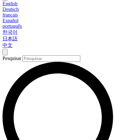
English
Deutsch
français
Español
português
한국어
日本語
中文
Pesquisar