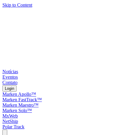
Skip to Content
Notícias
Eventos
Contato
Login
Marken Apollo™
Marken FastTrack™
Marken Maestro™
Marken Solo™
MxWeb
NetShip
Polar Track