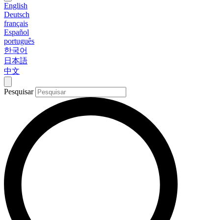
English
Deutsch
français
Español
português
한국어
日本語
中文
Pesquisar