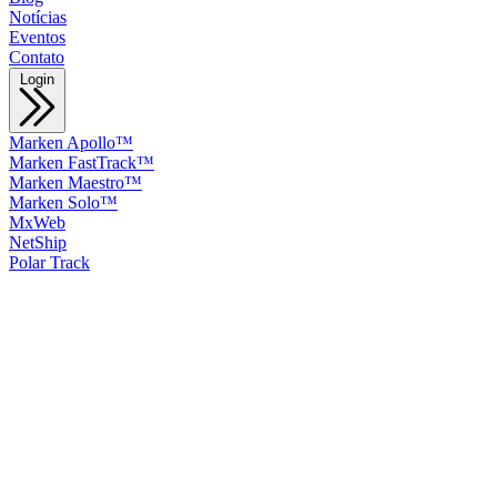
Notícias
Eventos
Contato
Login
Marken Apollo™
Marken FastTrack™
Marken Maestro™
Marken Solo™
MxWeb
NetShip
Polar Track