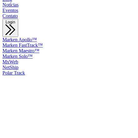
Notícias
Eventos
Contato
Login
Marken Apollo™
Marken FastTrack™
Marken Maestro™
Marken Solo™
MxWeb
NetShip
Polar Track