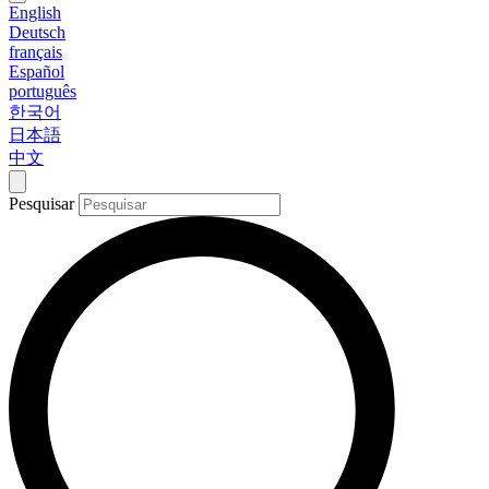
English
Deutsch
français
Español
português
한국어
日本語
中文
Pesquisar