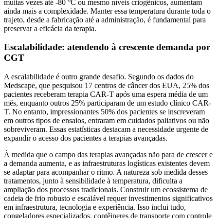
muitas vezes até -80 °C ou mesmo níveis criogênicos, aumentam
ainda mais a complexidade. Manter essa temperatura durante toda o
trajeto, desde a fabricação até a administração, é fundamental para
preservar a eficácia da terapia.
Escalabilidade: atendendo à crescente demanda por
CGT
A escalabilidade é outro grande desafio. Segundo os dados do
Medscape, que pesquisou 17 centros de câncer dos EUA, 25% dos
pacientes receberam terapia CAR-T após uma espera média de um
mês, enquanto outros 25% participaram de um estudo clínico CAR-
T. No entanto, impressionantes 50% dos pacientes se inscreveram
em outros tipos de ensaios, entraram em cuidados paliativos ou não
sobreviveram. Essas estatísticas destacam a necessidade urgente de
expandir o acesso dos pacientes a terapias avançadas.
À medida que o campo das terapias avançadas não para de crescer e
a demanda aumenta, e as infraestruturas logísticas existentes devem
se adaptar para acompanhar o ritmo. A natureza sob medida desses
tratamentos, junto à sensibilidade à temperatura, dificulta a
ampliação dos processos tradicionais. Construir um ecossistema de
cadeia de frio robusto e escalável requer investimentos significativos
em infraestrutura, tecnologia e experiência. Isso inclui tudo,
congeladores especializados, contêineres de transporte com controle