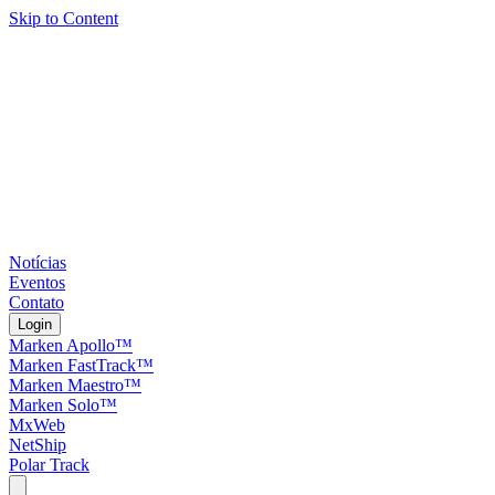
Skip to Content
Notícias
Eventos
Contato
Login
Marken Apollo™
Marken FastTrack™
Marken Maestro™
Marken Solo™
MxWeb
NetShip
Polar Track