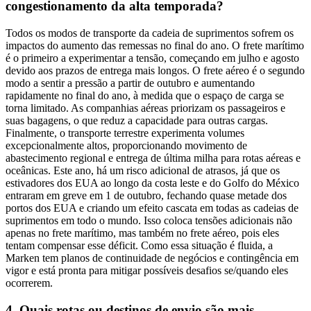
congestionamento da alta temporada?
Todos os modos de transporte da cadeia de suprimentos sofrem os
impactos do aumento das remessas no final do ano. O frete marítimo
é o primeiro a experimentar a tensão, começando em julho e agosto
devido aos prazos de entrega mais longos. O frete aéreo é o segundo
modo a sentir a pressão a partir de outubro e aumentando
rapidamente no final do ano, à medida que o espaço de carga se
torna limitado. As companhias aéreas priorizam os passageiros e
suas bagagens, o que reduz a capacidade para outras cargas.
Finalmente, o transporte terrestre experimenta volumes
excepcionalmente altos, proporcionando movimento de
abastecimento regional e entrega de última milha para rotas aéreas e
oceânicas. Este ano, há um risco adicional de atrasos, já que os
estivadores dos EUA ao longo da costa leste e do Golfo do México
entraram em greve em 1 de outubro, fechando quase metade dos
portos dos EUA e criando um efeito cascata em todas as cadeias de
suprimentos em todo o mundo. Isso coloca tensões adicionais não
apenas no frete marítimo, mas também no frete aéreo, pois eles
tentam compensar esse déficit. Como essa situação é fluida, a
Marken tem planos de continuidade de negócios e contingência em
vigor e está pronta para mitigar possíveis desafios se/quando eles
ocorrerem.
4. Quais rotas ou destinos de envio são mais