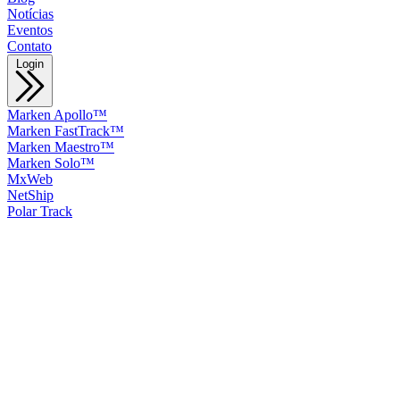
Notícias
Eventos
Contato
Login
Marken Apollo™
Marken FastTrack™
Marken Maestro™
Marken Solo™
MxWeb
NetShip
Polar Track