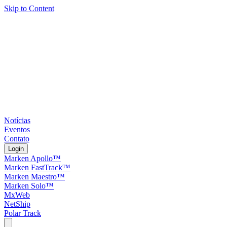
Skip to Content
Notícias
Eventos
Contato
Login
Marken Apollo™
Marken FastTrack™
Marken Maestro™
Marken Solo™
MxWeb
NetShip
Polar Track