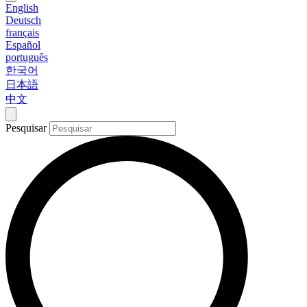
English
Deutsch
français
Español
português
한국어
日本語
中文
Pesquisar