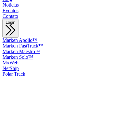
Notícias
Eventos
Contato
Login
Marken Apollo™
Marken FastTrack™
Marken Maestro™
Marken Solo™
MxWeb
NetShip
Polar Track