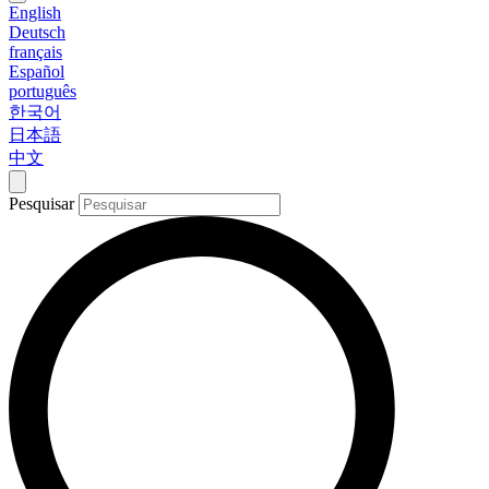
English
Deutsch
français
Español
português
한국어
日本語
中文
Pesquisar