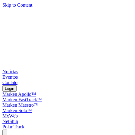
Skip to Content
Notícias
Eventos
Contato
Login
Marken Apollo™
Marken FastTrack™
Marken Maestro™
Marken Solo™
MxWeb
NetShip
Polar Track